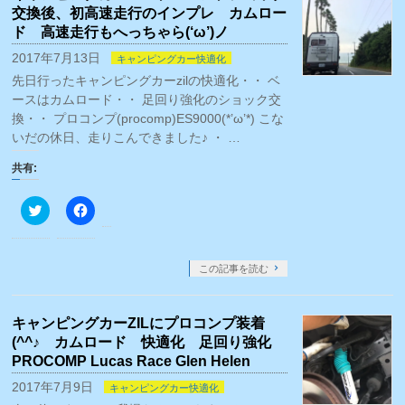
し
ク
交換後、初高速走行のインプレ カムロー
い
し
ウ
て
ド 高速走行もへっちゃら(‘ω’)ノ
ィ
く
ン
だ
2017年7月13日
キャンピングカー快適化
ド
さ
ウ
い
先日行ったキャンピングカーzilの快適化・・ ベ
で
(新
ースはカムロード・・ 足回り強化のショック交
開
し
き
い
換・・ プロコンプ(procomp)ES9000(*’ω’*) こな
ま
ウ
す)
ィ
いだの休日、走りこんできました♪ ・ …
ン
ド
共有:
ウ
で
開
ク
き
Facebook
リ
ま
で
ッ
す)
共
ク
有
し
す
て
る
この記事を読む
Twitter
に
で
は
共
ク
有
リ
キャンピングカーZILにプロコンプ装着
(新
ッ
し
ク
(^^♪ カムロード 快適化 足回り強化
い
し
ウ
て
PROCOMP Lucas Race Glen Helen
ィ
く
ン
だ
2017年7月9日
キャンピングカー快適化
ド
さ