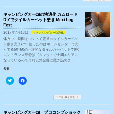
Twitter
に
で
は
共
ク
有
リ
キャンピングカーzilの快適化 カムロード
(新
ッ
し
ク
DIYでタイルカーペット敷き Mexi Log
い
し
ウ
て
Fest
ィ
く
ン
だ
2017年7月18日
キャンピングカー快適化
ド
さ
ウ
い
休み中、時間をつくって定番のタイルカーペッ
で
(新
ト敷き完了(^^♪ 使ったのはホームセンターで売
開
し
き
い
ってる50×50の一般的なタイルカーペットで9枚
ま
ウ
す)
ィ
エントランス部分はゴムマットで土間エリアに
ン
なっているのでそれ以外全部に敷き詰めま …
ド
ウ
で
共有:
開
き
ま
ク
Facebook
す)
リ
で
ッ
共
ク
有
し
す
て
る
この記事を読む
Twitter
に
で
は
共
ク
有
リ
キャンピングカーzil プロコンプショック
(新
ッ