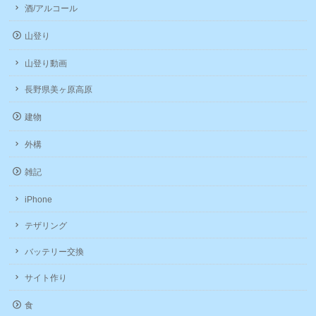
酒/アルコール
山登り
山登り動画
長野県美ヶ原高原
建物
外構
雑記
iPhone
テザリング
バッテリー交換
サイト作り
食