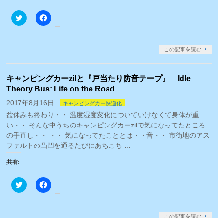
ク
Facebook
リ
で
ッ
共
ク
有
し
す
て
る
この記事を読む
Twitter
に
で
は
共
ク
有
リ
キャンピングカーzilと『戸当たり防音テープ』 Idle
(新
ッ
し
ク
Theory Bus: Life on the Road
い
し
ウ
て
2017年8月16日
キャンピングカー快適化
ィ
く
ン
だ
盆休みも終わり・・ 温度湿度変化についていけなくて身体が重
ド
さ
ウ
い
い・・ そんな中うちのキャンピングカーzilで気になってたところ
で
(新
の手直し・・ ・・ 気になってたこととは・・音・・ 市街地のアス
開
し
き
い
ファルトの凸凹を通るたびにあちこち …
ま
ウ
す)
ィ
ン
共有:
ド
ウ
で
ク
Facebook
開
リ
で
き
ッ
共
ま
ク
有
す)
し
す
て
る
この記事を読む