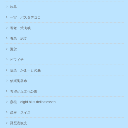
岐阜
一宮 パスタデココ
養老 焼肉/肉
養老 紀文
滋賀
ビワイチ
信楽 かまーとの森
信楽陶器市
希望が丘文化公園
彦根 eight hills delicatessen
彦根 スイス
琵琶湖観光