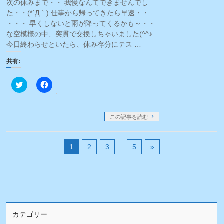
ウ
い
次の休みまで・・ 我慢なんてできませんでし
で
(新
た・・(*´Д｀) 仕事から帰ってきたら早速・・
開
し
き
い
・・・ 早くしないと雨が降ってくるかも～・・
ま
ウ
す)
ィ
な空模様の中、突貫で交換しちゃいました(^^♪
ン
今日終わらせといたら、休み存分にテス …
ド
ウ
で
共有:
開
き
ま
ク
Facebook
す)
リ
で
ッ
共
ク
有
し
す
て
る
この記事を読む
Twitter
に
で
は
共
ク
有
リ
1
2
3
…
5
»
(新
ッ
し
ク
い
し
ウ
て
ィ
く
ン
だ
ド
さ
ウ
い
で
(新
開
し
き
い
カテゴリー
ま
ウ