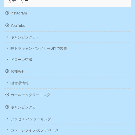
き
い
カテゴリー
ま
ウ
す)
ィ
ン
instagram
ド
ウ
で
YouTube
開
き
ま
キャンピングカー
す)
軽トラキャンピングカーDIYで製作
ドローン空撮
お知らせ
滋賀県情報
カールームクリーニング
キャンピングカー
アクセス ハンターキング
ガレージライフ-カノアベース