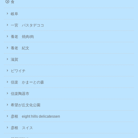
食
岐阜
一宮 パスタデココ
養老 焼肉/肉
養老 紀文
滋賀
ビワイチ
信楽 かまーとの森
信楽陶器市
希望が丘文化公園
彦根 eight hills delicatessen
彦根 スイス