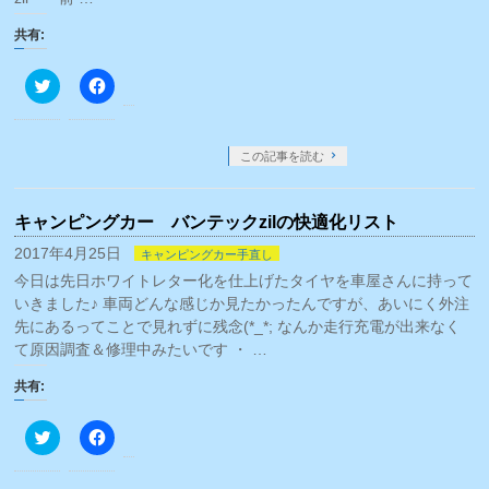
共有:
ク
Facebook
リ
で
ッ
共
ク
有
し
す
て
る
この記事を読む
Twitter
に
で
は
共
ク
有
リ
キャンピングカー バンテックzilの快適化リスト
(新
ッ
し
ク
い
し
2017年4月25日
キャンピングカー手直し
ウ
て
今日は先日ホワイトレター化を仕上げたタイヤを車屋さんに持って
ィ
く
ン
だ
いきました♪ 車両どんな感じか見たかったんですが、あいにく外注
ド
さ
ウ
い
先にあるってことで見れずに残念(*_*; なんか走行充電が出来なく
で
(新
て原因調査＆修理中みたいです ・ …
開
し
き
い
ま
ウ
共有:
す)
ィ
ン
ド
ク
Facebook
ウ
リ
で
で
ッ
共
開
ク
有
き