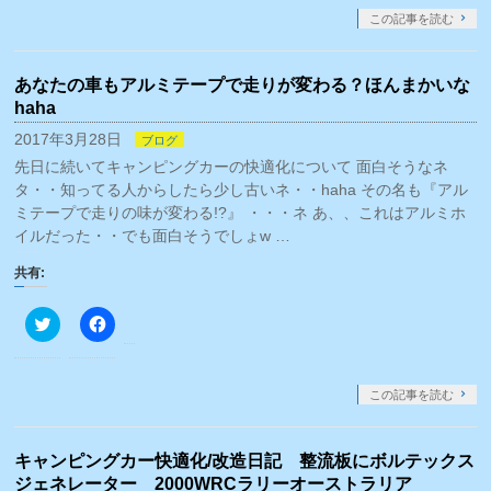
し
す
ま
て
る
す)
この記事を読む
Twitter
に
で
は
共
ク
有
リ
あなたの車もアルミテープで走りが変わる？ほんまかいな
(新
ッ
し
ク
haha
い
し
ウ
て
2017年3月28日
ブログ
ィ
く
ン
だ
先日に続いてキャンピングカーの快適化について 面白そうなネ
ド
さ
ウ
い
タ・・知ってる人からしたら少し古いネ・・haha その名も『アル
で
(新
ミテープで走りの味が変わる!?』 ・・・ネ あ、、これはアルミホ
開
し
き
い
イルだった・・でも面白そうでしょw …
ま
ウ
す)
ィ
ン
共有:
ド
ウ
で
ク
Facebook
開
リ
で
き
ッ
共
ま
ク
有
す)
し
す
て
る
この記事を読む
Twitter
に
で
は
共
ク
有
リ
キャンピングカー快適化/改造日記 整流板にボルテックス
(新
ッ
し
ク
ジェネレーター 2000WRCラリーオーストラリア