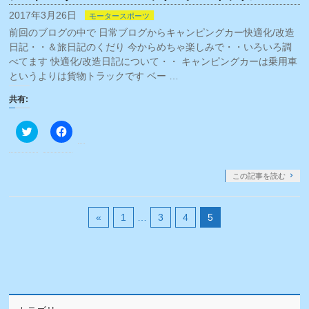
い
し
ウ
て
2017年3月26日
モータースポーツ
ィ
く
ン
だ
前回のブログの中で 日常ブログからキャンピングカー快適化/改造
ド
さ
ウ
い
日記・・＆旅日記のくだり 今からめちゃ楽しみで・・いろいろ調
で
(新
べてます 快適化/改造日記について・・ キャンピングカーは乗用車
開
し
き
い
というよりは貨物トラックです ベー …
ま
ウ
す)
ィ
ン
共有:
ド
ウ
で
ク
Facebook
開
リ
で
き
ッ
共
ま
ク
有
す)
し
す
て
る
この記事を読む
Twitter
に
で
は
共
ク
有
リ
«
1
…
3
4
5
(新
ッ
し
ク
い
し
ウ
て
ィ
く
ン
だ
ド
さ
ウ
い
で
(新
開
し