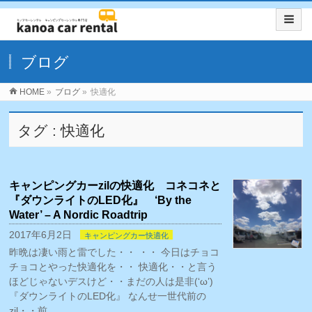
ブログ
HOME
»
ブログ
»
快適化
タグ : 快適化
キャンピングカーzilの快適化 コネコネと
『ダウンライトのLED化』 ‘By the
Water’ – A Nordic Roadtrip
2017年6月2日
キャンピングカー快適化
昨晩は凄い雨と雷でした・・ ・・ 今日はチョコ
チョコとやった快適化を・・ 快適化・・と言う
ほどじゃないデスけど・・まだの人は是非(‘ω’)
『ダウンライトのLED化』 なんせ一世代前の
zil・・前 …