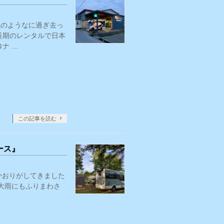
嵐のようなに過ぎ去っ
長期のレンタルで日本
ナ …
この記事を読む
ース』
のかおりがしてきました
大雨にもふりまわさ