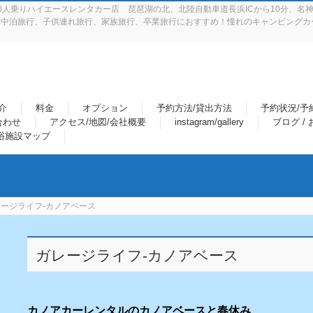
人乗りハイエースレンタカー店 琵琶湖の北、北陸自動車道長浜ICから10分、名神
中泊旅行、子供連れ旅行、家族旅行、卒業旅行におすすめ！憧れのキャンピングカー
介
料金
オプション
予約方法/貸出方法
予約状況/予
合わせ
アクセス/地図/会社概要
instagram/gallery
ブログ /
浴施設マップ
ージライフ-カノアベース
ガレージライフ-カノアベース
カノアカーレンタルのカノアベースと春休み