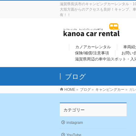
滋賀県長浜市のキャンピングカーレンタル・10
大垣方面からのアクセスも良好！キャンプ、車
有！！
カノアカーレンタル
車両紹
保険/補償/注意事項
お問い
滋賀県周辺の車中泊スポット・入
ブログ
HOME
»
ブログ
»
キャンピングカー
»
ガレ
カテゴリー
instagram
YouTube