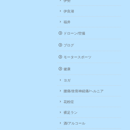
伊勢
伊良湖
福井
ドローン/空撮
ブログ
モータースポーツ
健康
ヨガ
腰痛/坐骨神経痛/ヘルニア
花粉症
裸足ラン
酒/アルコール