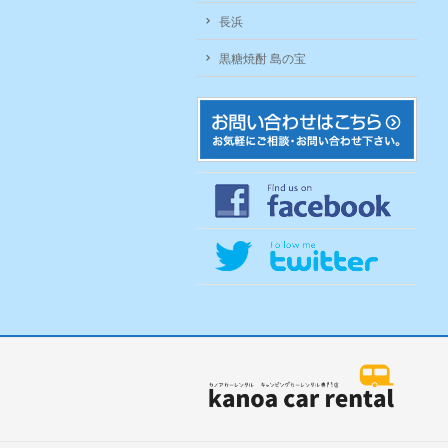
長浜
黒糖焼酎 島の宝