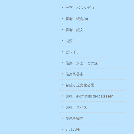
一宮 パスタデココ
養老 焼肉/肉
養老 紀文
滋賀
ビワイチ
信楽 かまーとの森
信楽陶器市
希望が丘文化公園
彦根 eight hills delicatessen
彦根 スイス
琵琶湖観光
近江八幡