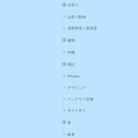
山登り
山登り動画
長野県美ヶ原高原
建物
外構
雑記
iPhone
テザリング
バッテリー交換
サイト作り
食
岐阜