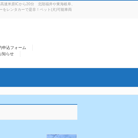
高速米原ICから20分 北陸福井や東海岐阜、
をレンタカーで是非！ペット(犬)可能車両
約申込フォーム
 お知らせ