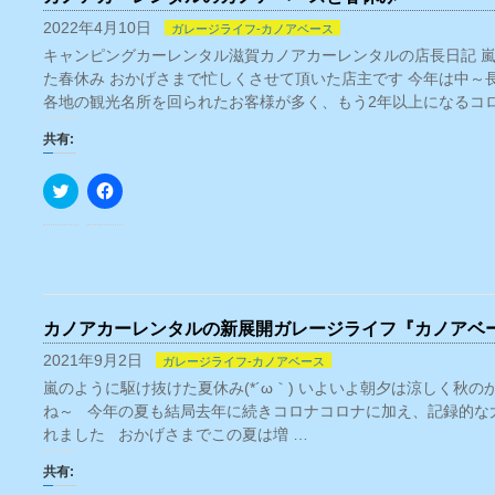
2022年4月10日
ガレージライフ-カノアベース
キャンピングカーレンタル滋賀カノアカーレンタルの店長日記 
た春休み おかげさまで忙しくさせて頂いた店主です 今年は中～
各地の観光名所を回られたお客様が多く、もう2年以上になるコロ
共有:
ク
Facebook
リ
で
ッ
共
ク
有
し
す
て
る
Twitter
に
で
は
共
ク
有
リ
カノアカーレンタルの新展開ガレージライフ『カノアベ
(新
ッ
し
ク
い
し
2021年9月2日
ガレージライフ-カノアベース
ウ
て
嵐のように駆け抜けた夏休み(*´ω｀) いよいよ朝夕は涼しく秋
ィ
く
ン
だ
ね～ 今年の夏も結局去年に続きコロナコロナに加え、記録的な
ド
さ
ウ
い
れました おかげさまでこの夏は増 …
で
(新
開
し
共有:
き
い
ま
ウ