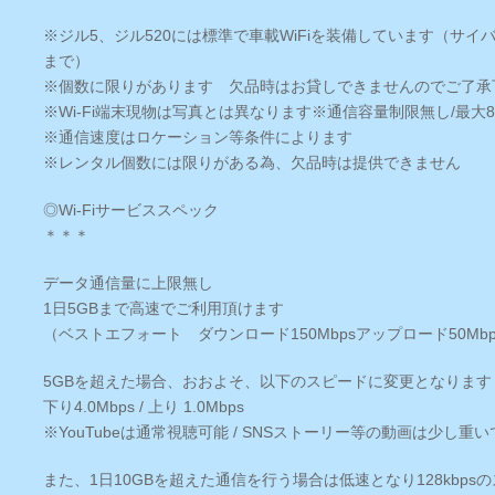
※ジル5、ジル520には標準で車載WiFiを装備しています（サイ
まで）
※個数に限りがあります 欠品時はお貸しできませんのでご了承
※Wi-Fi端末現物は写真とは異なります
※通信容量制限無し/最大
※通信速度はロケーション等条件によります
※レンタル個数には限りがある為、欠品時は提供できません
◎Wi-Fiサービススペック
＊＊＊
データ通信量に上限無し
1日5GBまで高速でご利用頂けます
（ベストエフォート ダウンロード150Mbpsアップロード50Mbp
5GBを超えた場合、おおよそ、以下のスピードに変更となります
下り4.0Mbps / 上り 1.0Mbps
※YouTubeは通常視聴可能 / SNSストーリー等の動画は少し重い
また、1日10GBを超えた通信を行う場合は低速となり128kbps