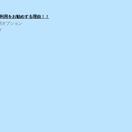
利用をお勧めする理由！！
用オプション
す