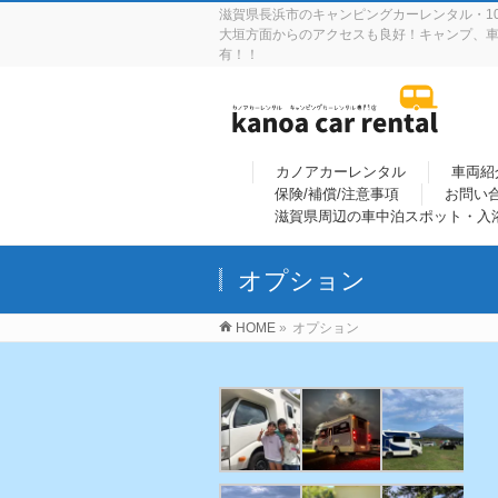
滋賀県長浜市のキャンピングカーレンタル・10
大垣方面からのアクセスも良好！キャンプ、車
有！！
カノアカーレンタル
車両紹
保険/補償/注意事項
お問い
滋賀県周辺の車中泊スポット・入
オプション
HOME
»
オプション