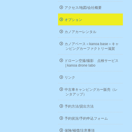
アクセス/地図/会社概要
オプション
カノアカーレンタル
カノアベース＜kanoa base＞キャ
ンピングカーファクトリー滋賀
ドローン空撮/撮影 点検サービス
| kanoa drone labo
リンク
中古車キャンピングカー販売（レ
ンタアップ）
予約方法/貸出方法
予約状況/予約申込フォーム
保険/補償/注意事項