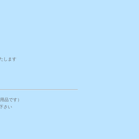
たします
る用品です）
下さい