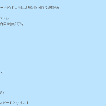
バーナビ/ドコモ回線無制限同時接続5端末
下さい
8台同時接続可能
s）
です
のスピードとなります