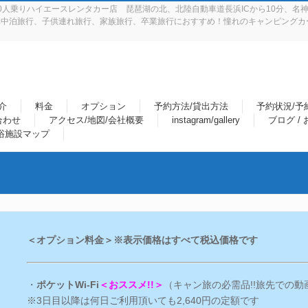
人乗りハイエースレンタカー店 琵琶湖の北、北陸自動車道長浜ICから10分、名神
中泊旅行、子供連れ旅行、家族旅行、卒業旅行におすすめ！憧れのキャンピングカー
介
料金
オプション
予約方法/貸出方法
予約状況/予
合わせ
アクセス/地図/会社概要
instagram/gallery
ブログ /
浴施設マップ
＜オプション料金＞※表示価格はすべて税込価格です
・
ポケットWi-Fi
＜おススメ!!＞
（キャン旅の必需品!!旅先での動画
※3日目以降は何日ご利用頂いても2,640円の定額です