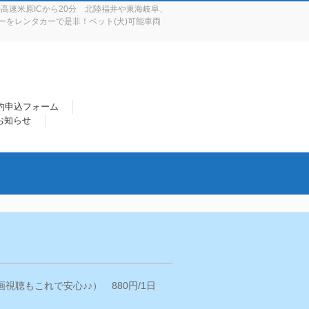
高速米原ICから20分 北陸福井や東海岐阜、
をレンタカーで是非！ペット(犬)可能車両
約申込フォーム
 お知らせ
視聴もこれで安心♪♪） 880円/1日