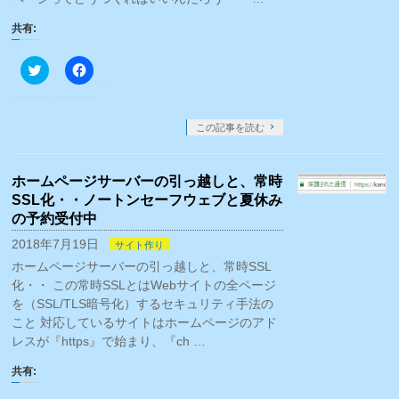
共有:
ク
Facebook
リ
で
ッ
共
ク
有
し
す
て
る
この記事を読む
Twitter
に
で
は
共
ク
有
リ
ホームページサーバーの引っ越しと、常時
(新
ッ
し
ク
SSL化・・ノートンセーフウェブと夏休み
い
し
ウ
て
の予約受付中
ィ
く
ン
だ
2018年7月19日
サイト作り
ド
さ
ウ
い
ホームページサーバーの引っ越しと、常時SSL
で
(新
化・・ この常時SSLとはWebサイトの全ページ
開
し
き
い
を（SSL/TLS暗号化）するセキュリティ手法の
ま
ウ
す)
ィ
こと 対応しているサイトはホームページのアド
ン
レスが『https』で始まり、『ch …
ド
ウ
で
共有:
開
き