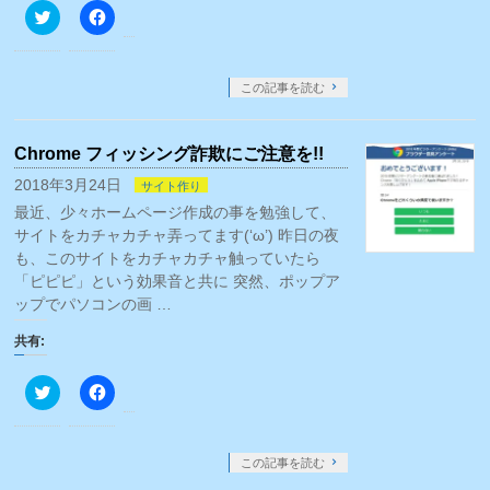
ま
ク
Facebook
す)
リ
で
ッ
共
ク
有
し
す
て
る
この記事を読む
Twitter
に
で
は
共
ク
有
リ
Chrome フィッシング詐欺にご注意を!!
(新
ッ
し
ク
い
し
2018年3月24日
サイト作り
ウ
て
最近、少々ホームページ作成の事を勉強して、
ィ
く
ン
だ
サイトをカチャカチャ弄ってます(‘ω’) 昨日の夜
ド
さ
ウ
い
も、このサイトをカチャカチャ触っていたら
で
(新
「ピピピ」という効果音と共に 突然、ポップア
開
し
き
い
ップでパソコンの画 …
ま
ウ
す)
ィ
ン
共有:
ド
ウ
で
ク
Facebook
開
リ
で
き
ッ
共
ま
ク
有
す)
し
す
て
る
この記事を読む
Twitter
に
で
は