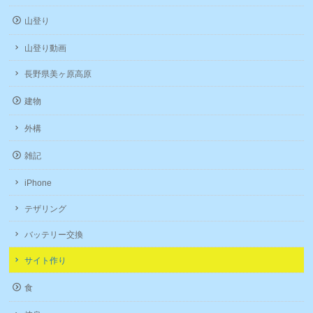
山登り
山登り動画
長野県美ヶ原高原
建物
外構
雑記
iPhone
テザリング
バッテリー交換
サイト作り
食