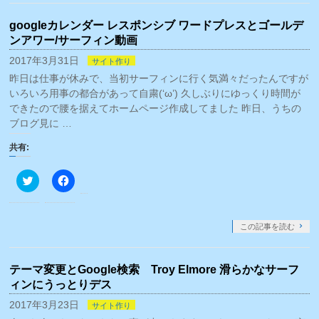
共
ク
有
リ
googleカレンダー レスポンシブ ワードプレスとゴールデ
(新
ッ
し
ク
ンアワー/サーフィン動画
い
し
ウ
て
2017年3月31日
サイト作り
ィ
く
ン
だ
昨日は仕事が休みで、当初サーフィンに行く気満々だったんですが
ド
さ
ウ
い
いろいろ用事の都合があって自粛(‘ω’) 久しぶりにゆっくり時間が
で
(新
できたので腰を据えてホームページ作成してました 昨日、うちの
開
し
き
い
ブログ見に …
ま
ウ
す)
ィ
ン
共有:
ド
ウ
で
ク
Facebook
開
リ
で
き
ッ
共
ま
ク
有
す)
し
す
て
る
この記事を読む
Twitter
に
で
は
共
ク
有
リ
テーマ変更とGoogle検索 Troy Elmore 滑らかなサーフ
(新
ッ
し
ク
ィンにうっとりデス
い
し
ウ
て
2017年3月23日
サイト作り
ィ
く
ン
だ