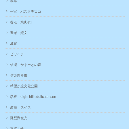
岐阜
一宮 パスタデココ
養老 焼肉/肉
養老 紀文
滋賀
ビワイチ
信楽 かまーとの森
信楽陶器市
希望が丘文化公園
彦根 eight hills delicatessen
彦根 スイス
琵琶湖観光
近江八幡