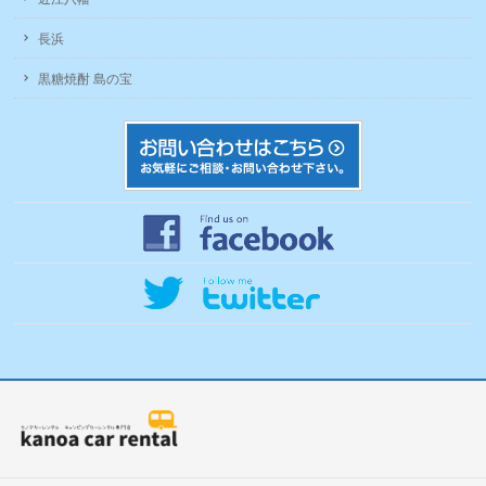
長浜
黒糖焼酎 島の宝