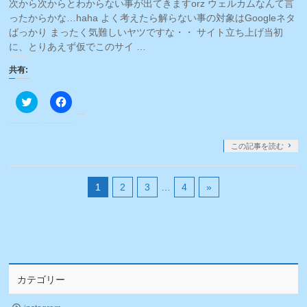
次から次からとわからない事が出てきますorz ウェルカムなんて言
ド
さ
ウ
い
ったからかな…haha よく考えたら解らない事の対象はGoogleネタ
で
(新
ばっかり まったく気難しいヤツですな・・ サイト立ち上げ当初
開
し
き
い
に、とりあえず仮でこのサイ …
ま
ウ
す)
ィ
ン
共有:
ド
ウ
で
ク
Facebook
開
リ
で
き
ッ
共
ま
ク
有
す)
し
す
て
る
この記事を読む
Twitter
に
で
は
共
ク
有
リ
1
2
3
…
4
»
(新
ッ
し
ク
い
し
ウ
て
ィ
く
ン
だ
ド
さ
ウ
い
で
(新
開
し
き
い
カテゴリー
ま
ウ
す)
ィ
ン