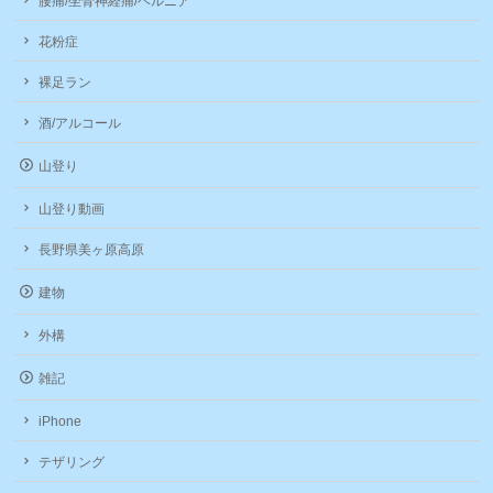
腰痛/坐骨神経痛/ヘルニア
花粉症
裸足ラン
酒/アルコール
山登り
山登り動画
長野県美ヶ原高原
建物
外構
雑記
iPhone
テザリング