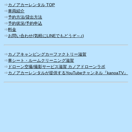
⇒
カノアカーレンタル TOP
⇒
車両紹介
⇒
予約方法/貸出方法
⇒
予約状況/予約申込
⇒
料金
⇒
お問い合わせ(気軽にLINEでもどうぞ～♪)
⇒
カノアキャンピングカーファクトリー滋賀
⇒
車シート・ルームクリーニング滋賀
⇒
ドローン空撮/撮影サービス滋賀 カノアドローンラボ
⇒
カノアカーレンタルが提供するYouTubeチャンネル『kanoaTV』