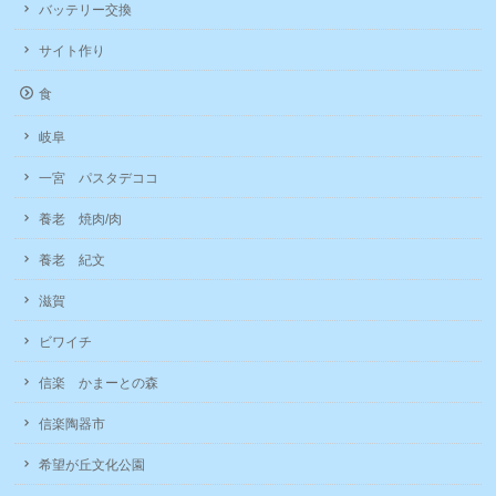
バッテリー交換
サイト作り
食
岐阜
一宮 パスタデココ
養老 焼肉/肉
養老 紀文
滋賀
ビワイチ
信楽 かまーとの森
信楽陶器市
希望が丘文化公園