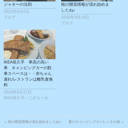
ウ
い
ジャネーの法則
桜の開花情報が流れ始めま
で
(新
開
し
したね♪
2022年8月2日
き
い
ブログ
2026年3月14日
ま
ウ
す)
ィ
ブログ
ン
ド
ウ
で
開
き
ま
す)
IKEA長久手 車高の高い
車 キャンピングカーの駐
車スペースは・・赤ちゃん
連れ/レストランは離乳食無
料
2018年6月27日
IKEA長久手 - ござらっせ
←
桜の開花情報が流れ始めましたね♪
夏のキャンピングカーレンタル旅
→