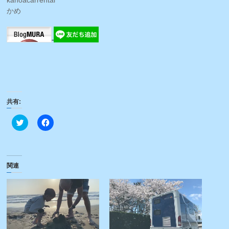
かめ
共有:
ク
Facebook
リ
で
ッ
共
ク
有
し
す
て
る
Twitter
に
関連
で
は
共
ク
有
リ
(新
ッ
し
ク
い
し
ウ
て
ィ
く
ン
だ
ド
さ