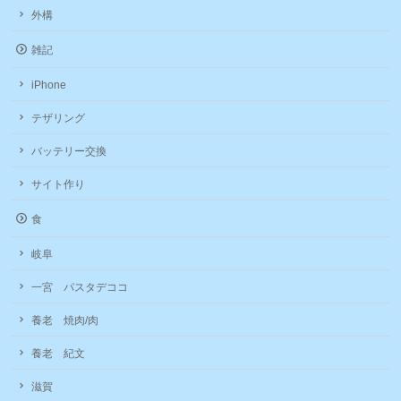
外構
雑記
iPhone
テザリング
バッテリー交換
サイト作り
食
岐阜
一宮 パスタデココ
養老 焼肉/肉
養老 紀文
滋賀