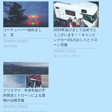
有
リ
(新
ッ
し
ク
い
し
ウ
て
ィ
く
ン
だ
ド
さ
ウ
い
ユーチューバー始めまし
2019年あけましておめでと
で
(新
開
し
た 笑
うございます！！キャンピ
き
い
ングカーZILのおしりとドロ
2019年1月24日
ま
ウ
す)
ィ
ーン空撮
YouTube
ン
ド
2019年1月5日
ウ
キャンピングカー
で
開
き
ま
す)
クリスマス・年末年始の予
約状況とドローンによる屋
根の点検空撮
2018年12月6日
キャンピングカーレンタル/