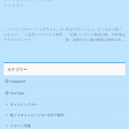
レンタカー
←
イーブンフロー『シェアライド』の
ZILかラディッシュ、どっちが人気？
レビュー 二点式シートベルト対応
紅葉シーズンに食欲の秋 日本海山
チャイルドシート
陰・北陸のカニ漁の解禁は毎年11/6
→
カテゴリー
instagram
YouTube
キャンピングカー
軽トラキャンピングカーDIYで製作
ドローン空撮