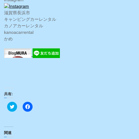
滋賀県長浜市
キャンピングカーレンタル
カノアカーレンタル
kanoacarrental
かめ
共有:
ク
Facebook
リ
で
ッ
共
ク
有
し
す
て
る
Twitter
に
関連
で
は
共
ク