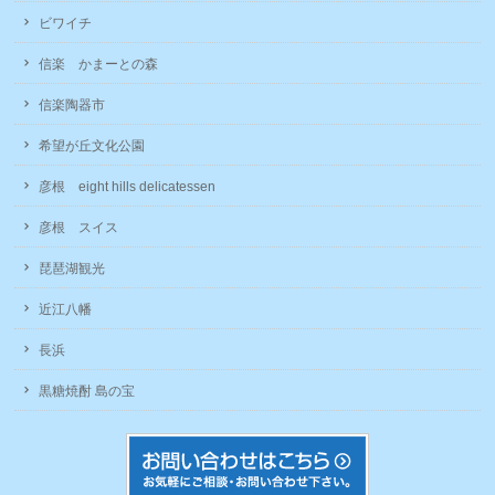
ビワイチ
信楽 かまーとの森
信楽陶器市
希望が丘文化公園
彦根 eight hills delicatessen
彦根 スイス
琵琶湖観光
近江八幡
長浜
黒糖焼酎 島の宝