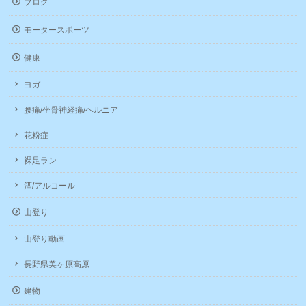
ブログ
モータースポーツ
健康
ヨガ
腰痛/坐骨神経痛/ヘルニア
花粉症
裸足ラン
酒/アルコール
山登り
山登り動画
長野県美ヶ原高原
建物