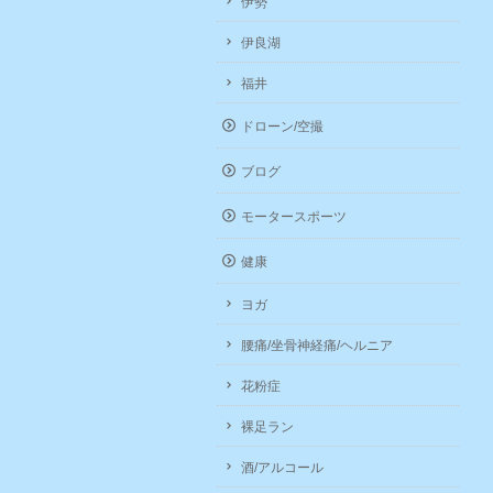
伊勢
伊良湖
福井
ドローン/空撮
ブログ
モータースポーツ
健康
ヨガ
腰痛/坐骨神経痛/ヘルニア
花粉症
裸足ラン
酒/アルコール