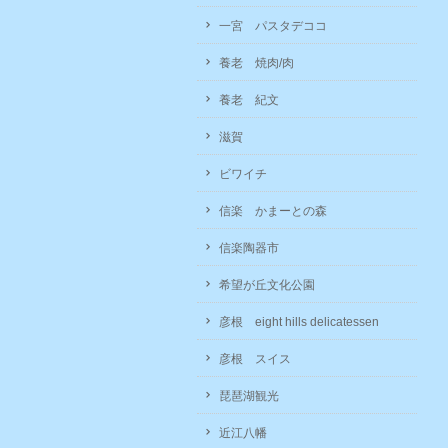
一宮 パスタデココ
養老 焼肉/肉
養老 紀文
滋賀
ビワイチ
信楽 かまーとの森
信楽陶器市
希望が丘文化公園
彦根 eight hills delicatessen
彦根 スイス
琵琶湖観光
近江八幡