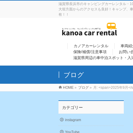
滋賀県長浜市のキャンピングカーレンタル・10
大垣方面からのアクセスも良好！キャンプ、車
有！！
カノアカーレンタル
車両紹
保険/補償/注意事項
お問い
滋賀県周辺の車中泊スポット・入
ブログ
HOME
»
ブログ
»
月: <span>2025年9月</s
カテゴリー
instagram
YouTube