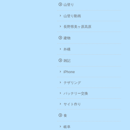
山登り
山登り動画
長野県美ヶ原高原
建物
外構
雑記
iPhone
テザリング
バッテリー交換
サイト作り
食
岐阜