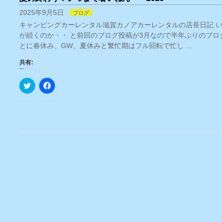
2025年9月5日
ブログ
キャンピングカーレンタル滋賀カノアカーレンタルの店長日記 
が続くのか・・ と前回のブログ投稿が3月なので半年ぶりのブロ
とに春休み、GW、夏休みと繁忙期はフル回転で忙し …
共有:
ク
Facebook
リ
で
ッ
共
ク
有
し
す
て
る
Twitter
に
で
は
共
ク
有
リ
(新
ッ
し
ク
い
し
ウ
て
ィ
く
ン
だ
ド
さ
ウ
い
で
(新
開
し
き
い
ま
ウ