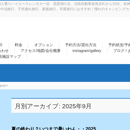
人乗りハイエースレンタカー店 琵琶湖の北、北陸自動車道長浜ICから10分、名神
中泊旅行、子供連れ旅行、家族旅行、卒業旅行におすすめ！憧れのキャンピングカー
介
料金
オプション
予約方法/貸出方法
予約状況/予
合わせ
アクセス/地図/会社概要
instagram/gallery
ブログ /
浴施設マップ
pan>
月別アーカイブ: 2025年9月
夏の終わり？いつまで暑いねん・・2025