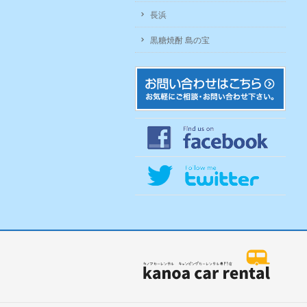
長浜
黒糖焼酎 島の宝