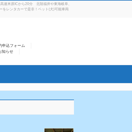
高速米原ICから20分 北陸福井や東海岐阜、
をレンタカーで是非！ペット(犬)可能車両
約申込フォーム
 お知らせ