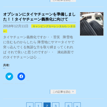
Twitter
に
で
は
共
ク
有
リ
オプションにタイヤチェーンを準備しまし
(新
ッ
し
ク
た！！タイヤチェーン義務化に向けて
い
し
ウ
て
2018年12月11日
キャンピングカーレンタル/レンタカ
ィ
く
ン
だ
ー
ド
さ
ウ
い
タイヤチェーン義務化ですか・・苦笑 降雪地
で
(新
に住むものからしたら 降雪地にサマータイヤで
開
し
き
い
突っ込んでくる無謀な方を取り締まってくれれ
ま
ウ
す)
ィ
ば それで良いと思うのですが・・ 凍結路面で
ン
のタイヤチェーンは心 …
ド
ウ
で
共有:
開
き
ま
ク
Facebook
す)
リ
で
ッ
共
ク
有
し
す
て
る
この記事を読む
Twitter
に
で
は
共
ク
有
リ
«
1
2
3
…
6
»
(新
ッ