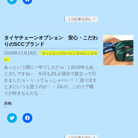
す)
リ
で
ッ
共
ク
有
し
す
て
る
この記事を読む
Twitter
に
で
は
共
ク
有
リ
タイヤチェーンオプション 安心・こだわ
(新
ッ
し
ク
りのSCCブランド
い
し
ウ
て
2018年12月19日
キャンピングカーレンタル/レンタカ
ィ
く
ン
だ
ー
ド
さ
ウ
い
あっという間に一年でした(*´ω｀) 2018年もあ
で
(新
と少しですね～ 今日もZILが貸出で旅立って行
開
し
き
い
きましたョ～ いってらっしゃーい！！ 送り出す
ま
ウ
す)
ィ
ときにいつも思うのが・・ ZILの、このリア廻
ン
りが好きなんだな …
ド
ウ
で
共有:
開
き
ま
ク
Facebook
す)
リ
で
ッ
共
ク
有
し
す
て
る
この記事を読む