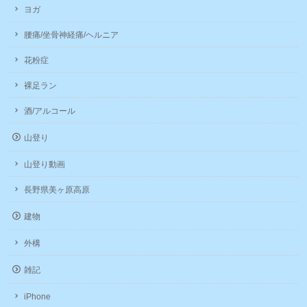
ヨガ
腰痛/坐骨神経痛/ヘルニア
花粉症
裸足ラン
酒/アルコール
山登り
山登り動画
長野県美ヶ原高原
建物
外構
雑記
iPhone