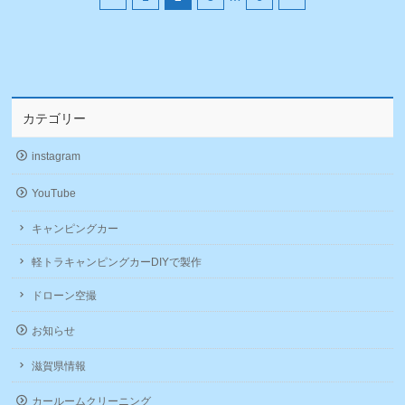
し
ク
い
し
ウ
て
ィ
く
ン
だ
ド
さ
ウ
い
で
(新
開
し
き
い
カテゴリー
ま
ウ
す)
ィ
ン
instagram
ド
ウ
で
YouTube
開
き
ま
キャンピングカー
す)
軽トラキャンピングカーDIYで製作
ドローン空撮
お知らせ
滋賀県情報
カールームクリーニング