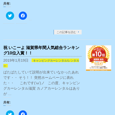
で
共有:
開
き
ま
ク
Facebook
す)
リ
で
ッ
共
ク
有
し
す
て
る
この記事を読む
Twitter
に
で
は
共
ク
有
リ
祝 いこーよ 滋賀県年間人気総合ランキン
(新
ッ
し
ク
グ10位入賞！！
い
し
ウ
て
2019年1月19日
キャンピングカーレンタル/レンタカ
ィ
く
ン
だ
ー
ド
さ
ウ
い
ばたばたしていて説明が出来ていなかったあれ
で
(新
です・・ そう！！ 突然ホームページに表れ
開
し
き
い
た・・ これです(‘ω’)ノ この度、キャンピン
ま
ウ
す)
ィ
グカーレンタル滋賀 カノアカーレンタルはあり
ン
が …
ド
ウ
で
共有:
開
き
ま
ク
Facebook