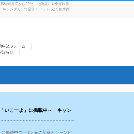
高速米原ICから20分 北陸福井や東海岐阜、
をレンタカーで是非！ペット(犬)可能車両
約申込フォーム
 お知らせ
 「いこーよ」に掲載中～ キャン
」に掲載中で～す♪ 春の新緑とキャンピ