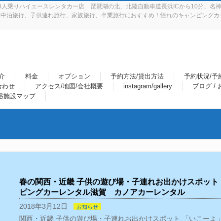
人乗りハイエースレンタカー店 琵琶湖の北、北陸自動車道長浜ICから10分、名神
中泊旅行、子供連れ旅行、家族旅行、卒業旅行におすすめ！憧れのキャンピングカー
介
料金
オプション
予約方法/貸出方法
予約状況/予
合わせ
アクセス/地図/会社概要
instagram/gallery
ブログ /
浴施設マップ
春の関西・近畿 子供の遊び場・子連れお出かけスポット
ピングカーレンタル滋賀 カノアカーレンタル
2018年3月12日
お知らせ
関西・近畿 子供の遊び場・子連れお出かけスポット 「いこーよ