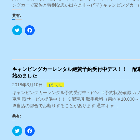
ングカーで家族と特別な思い出を是非～(*’▽’) キャンピングカ
共有:
ク
Facebook
リ
で
ッ
共
ク
有
し
す
て
る
Twitter
に
で
は
共
ク
有
リ
キャンピングカーレンタル絶賛予約受付中デス！！ 配車
(新
ッ
し
ク
始めました
い
し
ウ
て
2018年3月10日
お知らせ
ィ
く
ン
だ
キャンピングカーレンタル予約受付中～(^^♪ ⇒予約状況確認 
ド
さ
ウ
い
車/引取サービス提供中！！ ※配車/引取手数料（県内￥10,000
で
(新
※当店の都合でお断りすることがあります 通常キャ …
開
し
き
い
ま
ウ
共有:
す)
ィ
ン
ド
ク
Facebook
ウ
リ
で
で
ッ
共
開